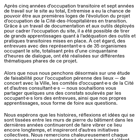
Après cinq années d’occupation transitoire et sept années
de travail sur le site au total, Entremise a eu la chance de
pouvoir être aux premières loges de l’évolution du projet
d’occupation de la Cité-des-Hospitalières en transition.
Grâce à un travail de documentation et aux outils déployés
pour cadrer l’occupation du site, il a été possible de tirer
de grands apprentissages quant à l’adéquation des outils et
pratiques transitoires mises en place. À cet égard, des
entrevues avec des représentant·e·s de 35 organismes
occupant le site, totalisant près d’une cinquantaine
d’heures de dialogue, ont été réalisées sur différentes
thématiques phares de ce projet.
Alors que nous nous penchons désormais sur une étude
de faisabilité pour l’occupation pérenne des lieux — de
concert avec la Ville, les comités d’occupant·e·s de la Cité
et d’autres consultant·e·s — nous souhaitions vous
partager quelques uns des constats soulevés par les
occupant·e·s lors des entrevues, ainsi que nos propres
apprentissages, sous forme de foire aux questions.
Nous espérons que les histoires, réflexions et idées qui se
sont tissées entre les murs de pierre du bâtiment dans les
dernières années continueront de faire vibrer ce lieu
encore longtemps, et inspireront d’autres initiatives
collectives. Nous remercions chaleureusement chaque
groupe et personne ayant donné de son temps et s’étant