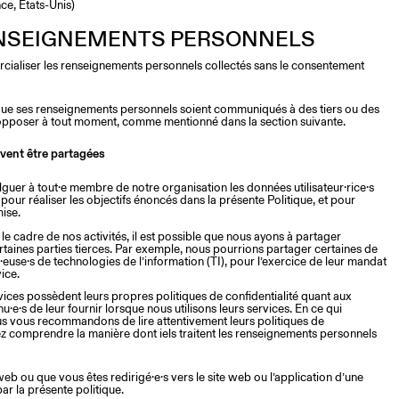
ce, États-Unis)
ENSEIGNEMENTS PERSONNELS
cialiser les renseignements personnels collectés sans le consentement
as que ses renseignements personnels soient communiqués à des tiers ou des
s’y opposer à tout moment, comme mentionné dans la section suivante.
uvent être partagées
guer à tout·e membre de notre organisation les données utilisateur·rice·s
pour réaliser les objectifs énoncés dans la présente Politique, et pour
mise.
 le cadre de nos activités, il est possible que nous ayons à partager
taines parties tierces. Par exemple, nous pourrions partager certaines de
use·s de technologies de l’information (TI), pour l’exercice de leur mandat
vice.
rvices possèdent leurs propres politiques de confidentialité quant aux
·s de leur fournir lorsque nous utilisons leurs services. En ce qui
us vous recommandons de lire attentivement leurs politiques de
ez comprendre la manière dont iels traitent les renseignements personnels
web ou que vous êtes redirigé·e·s vers le site web ou l’application d’une
 par la présente politique.