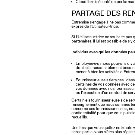
Cloudflare (sécurité de performan
PARTAGE DES R
Entremise s’engage à ne pas commer
exprès de l’Utilisateur·trice.
Si l’Utilisateur·trice ne souhaite p
partenaires, il lui est possible de 
Individus avec qui les données pe
Employée·e·s : nous pouvons divul
dont iel a raisonnablement besoin 
mener à bien les activités d’Entre
Fournisseur·euse·s tiers·ces : dans
certaines de vos données avec cer
vos données avec nos fournisseur·e
ou l’exécution d’un contrat de ser
Certain·e·s fournisseur·euse·s de se
renseignement que nous sommes tenu·e
concerne ces fournisseur·euse·s, no
confidentialité pour que vous puissi
recueillis.
Une fois que vous quittez notre site 
tierce partie, vous n’êtes plus régi·e