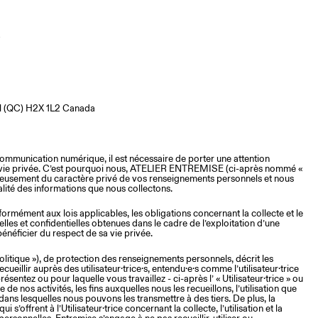
5
al (QC) H2X 1L2 Canada
 communication numérique, il est nécessaire de porter une attention
re vie privée. C’est pourquoi nous, ATELIER ENTREMISE (ci-après nommé «
ieusement du caractère privé de vos renseignements personnels et nous
lité des informations que nous collectons.
ormément aux lois applicables, les obligations concernant la collecte et le
lles et confidentielles obtenues dans le cadre de l’exploitation d’une
énéficier du respect de sa vie privée.
Politique »), de protection des renseignements personnels, décrit les
illir auprès des utilisateur·trice·s, entendu·e·s comme l’utilisateur·trice
résentez ou pour laquelle vous travaillez - ci-après l’ « Utilisateur·trice » ou
re de nos activités, les fins auxquelles nous les recueillons, l’utilisation que
dans lesquelles nous pouvons les transmettre à des tiers. De plus, la
i s’offrent à l’Utilisateur·trice concernant la collecte, l’utilisation et la