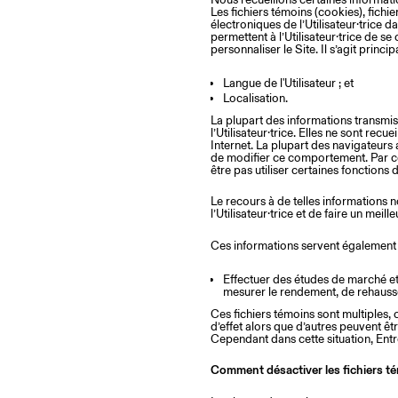
Les fichiers témoins (cookies), fich
électroniques de l’Utilisateur·trice d
permettent à l’Utilisateur·trice de se
personnaliser le Site. Il s’agit princ
Langue de l'Utilisateur ; et
Localisation.
La plupart des informations transmi
l’Utilisateur·trice. Elles ne sont rec
Internet. La plupart des navigateurs
de modifier ce comportement. Par contr
être pas utiliser certaines fonctions d
Le recours à de telles informations 
l’Utilisateur·trice et de faire un meil
Ces informations servent également 
Effectuer des études de marché et 
mesurer le rendement, de rehausser 
Ces fichiers témoins sont multiples, c
d’effet alors que d’autres peuvent êtr
Cependant dans cette situation, Entr
Comment désactiver les fichiers t