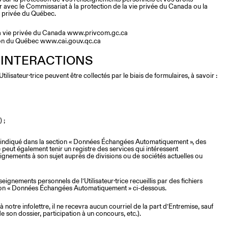
avec le Commissariat à la protection de la vie privée du Canada ou la
e privée du Québec.
la vie privée du Canada
www.privcom.gc.ca
ion du Québec
www.cai.gouv.qc.ca
 INTERACTIONS
ilisateur·trice peuvent être collectés par le biais de formulaires, à savoir :
 ;
 indiqué dans la section « Données Échangées Automatiquement », des
 peut également tenir un registre des services qui intéressent
nseignements à son sujet auprès de divisions ou de sociétés actuelles ou
nseignements personnels de l’Utilisateur·trice recueillis par des fichiers
ction « Données Échangées Automatiquement » ci-dessous.
 à notre infolettre, il ne recevra aucun courriel de la part d’Entremise, sauf
 de son dossier, participation à un concours, etc.).