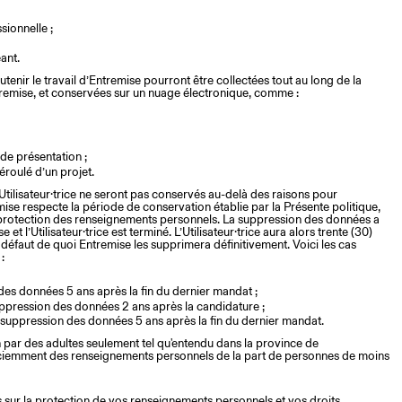
sionnelle ;
ant.
enir le travail d’Entremise pourront être collectées tout au long de la
 Entremise, et conservées sur un nuage électronique, comme :
s de présentation ;
éroulé d’un projet.
tilisateur·trice ne seront pas conservés au-delà des raisons pour
remise respecte la période de conservation établie par la Présente politique,
la protection des renseignements personnels. La suppression des données a
 et l’Utilisateur·trice est terminé. L’Utilisateur·trice aura alors trente (30)
défaut de quoi Entremise les supprimera définitivement. Voici les cas
 :
n des données 5 ans après la fin du dernier mandat ;
uppression des données 2 ans après la candidature ;
 : suppression des données 5 ans après la fin du dernier mandat.
on par des adultes seulement tel qu'entendu dans la province de
ciemment des renseignements personnels de la part de personnes de moins
sur la protection de vos renseignements personnels et vos droits