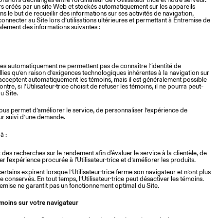
iers créés par un site Web et stockés automatiquement sur les appareils
ans le but de recueillir des informations sur ses activités de navigation,
 connecter au Site lors d’utilisations ultérieures et permettant à Entremise de
ipalement des informations suivantes :
ses automatiquement ne permettent pas de connaître l’identité de
ueillies qu’en raison d’exigences technologiques inhérentes à la navigation sur
 acceptent automatiquement les témoins, mais il est généralement possible
e, si l’Utilisateur·trice choisit de refuser les témoins, il ne pourra peut-
u Site.
nous permet d’améliorer le service, de personnaliser l’expérience de
leur suivi d’une demande.
à :
des recherches sur le rendement afin d'évaluer le service à la clientèle, de
l'expérience procurée à l'Utilisateur·trice et d’améliorer les produits.
ertains expirent lorsque l’Utilisateur·trice ferme son navigateur et n’ont plus
e conservés. En tout temps, l’Utilisateur·trice peut désactiver les témoins.
emise ne garantit pas un fonctionnement optimal du Site.
émoins sur votre navigateur