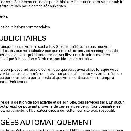
ice sont également collectés par le biais de l’interaction pouvant s’établir
t être utilisés pour les finalités suivantes :
trice ;
s et les relations commerciales.
UBLICITAIRES
niquement si vous le souhaitez. Si vous préférez ne pas recevoir
part ou si vous ne souhaitez pas que nous utilisions vos renseignements
ience en tant qu’Utilisateur·trice, veuillez-nous le faire savoir en
diqué à la section « Droit d’opposition et de retrait ».
u complet et l’adresse électronique que vous avez utilisé lorsque vous
ez fait un achat auprès de nous. Il se peut qu’il puisse y avoir un délai de
 par courriel ou par la poste et que vous continuiez entre-temps à
part d’Entremise.
re de la gestion de son activité et de son Site, des services tiers. En aucun
out préjudice pouvant provenir de ces services tiers. Pour connaître les
s, nous invitons l’Utilisateur·trice à consulter leur site web respectif.
GÉES AUTOMATIQUEMENT
s lors d'échanges entre l’ordinateur de l’Utilisateur·trice et notre serveur.