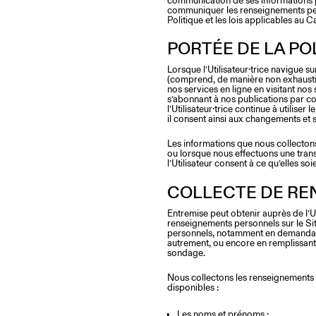
communication de ses informations pe
communiquer les renseignements pers
Politique et les lois applicables au
PORTÉE DE LA PO
Lorsque l’Utilisateur·trice navigue 
(comprend, de manière non exhaustiv
nos services en ligne en visitant nos s
s’abonnant à nos publications par cou
l’Utilisateur·trice continue à utiliser
il consent ainsi aux changements et s
Les informations que nous collectons 
ou lorsque nous effectuons une trans
l’Utilisateur consent à ce qu’elles soi
COLLECTE DE R
Entremise peut obtenir auprès de l’U
renseignements personnels sur le Si
personnels, notamment en demandant
autrement, ou encore en remplissant
sondage.
Nous collectons les renseignements sui
disponibles :
Les noms et prénoms ;