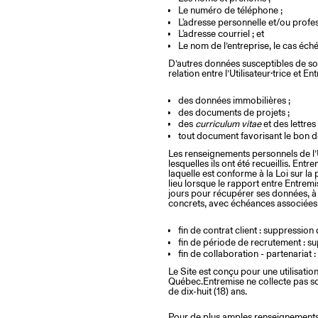
Le numéro de téléphone ;
L'adresse personnelle et/ou profes
L'adresse courriel ; et
Le nom de l’entreprise, le cas éché
D’autres données susceptibles de sout
relation entre l’Utilisateur·trice et
des données immobilières ;
des documents de projets ;
des
curriculum vitae
et des lettre
tout document favorisant le bon d
Les renseignements personnels de l’U
lesquelles ils ont été recueillis. Ent
laquelle est conforme à la Loi sur 
lieu lorsque le rapport entre Entremise
jours pour récupérer ses données, à 
concrets, avec échéances associées
fin de contrat client : suppressio
fin de période de recrutement : s
fin de collaboration - partenariat
Le Site est conçu pour une utilisati
Québec.Entremise ne collecte pas s
de dix-huit (18) ans.
Pour de plus amples renseignements 