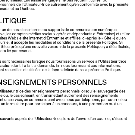
rsonnelles. Entremise s’engage à ne pas recueillir, utiliser ou
onnels de l’Utilisateur·trice autrement qu’en conformité avec la présente
 Canada et au Québec.
LITIQUE
sur un de nos sites internet ou supports de communication numérique
e, les comptes médias sociaux gérés et dépendants d’Entremise) et utilise
ites Web (le site internet d’Entremise et affiliés, ci-après le « Site ») ou en
rriel, il accepte les modalités et conditions de la présente Politique. Si
 le Site après qu’une nouvelle version de la présente Politique y a été affichée,
era lié par ceux-ci.
sont nécessaires lorsque nous fournissons un service à l’Utilisateur·trice
action dont il a fait la demande. En nous fournissant ces informations,
ent recueillies et utilisées de la façon définie dans la présente Politique.
ENSEIGNEMENTS PERSONNELS
tilisateur·trice des renseignements personnels lorsqu’iel sauvegarde des
te ou, le cas échéant, en transmettant autrement des renseignements
 un service, en communiquant avec nous par téléphone, par courriel ou
 un formulaire pour participer à un concours, à une promotion ou à un
vants auprès de l’Utilisateur·trice, lors de l’envoi d’un courriel, s’ils sont