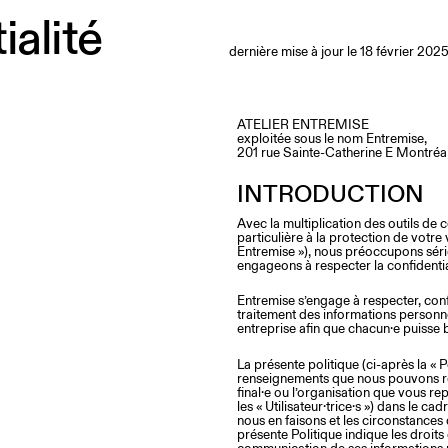
ialité
dernière mise à jour le 18 février 202
ATELIER ENTREMISE
exploitée sous le nom Entremise,
201 rue Sainte-Catherine E Montré
INTRODUCTION
Avec la multiplication des outils de
particulière à la protection de vot
Entremise »), nous préoccupons sér
engageons à respecter la confidentia
Entremise s’engage à respecter, conf
traitement des informations personne
entreprise afin que chacun·e puisse b
La présente politique (ci-après la « 
renseignements que nous pouvons recue
final·e ou l’organisation que vous rep
les « Utilisateur·trice·s ») dans le cad
nous en faisons et les circonstances 
présente Politique indique les droits qu